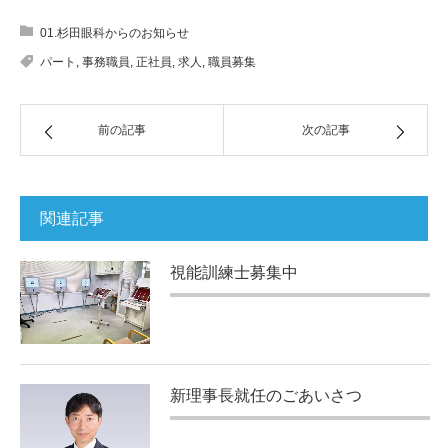
01.杉田眼科からのお知らせ
パート
,
事務職員
,
正社員
,
求人
,
職員募集
前の記事
次の記事
関連記事
視能訓練士募集中
新理事長就任のごあいさつ