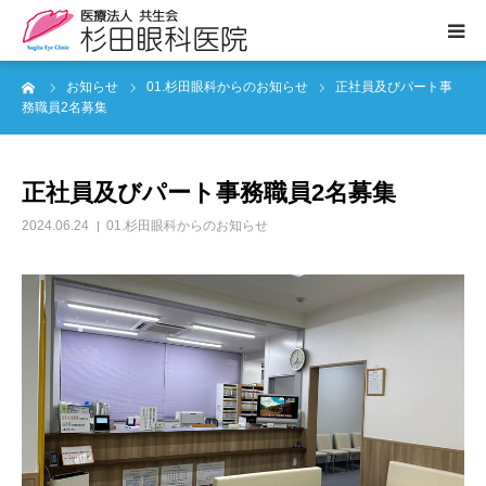
ーム
お知らせ
01.杉田眼科からのお知らせ
正社員及びパート事
医院案内
務職員2名募集
診療のご案内
正社員及びパート事務職員2名募集
ぶどう膜炎専門外来
2024.06.24
01.杉田眼科からのお知らせ
白内障について
眼の病気
よくあるご質問
お知らせ