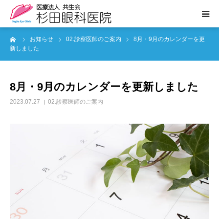
ーム
お知らせ
02.診察医師のご案内
8月・9月のカレンダーを更
医院案内
新しました
診療のご案内
8月・9月のカレンダーを更新しました
ぶどう膜炎専門外来
2023.07.27
02.診察医師のご案内
白内障について
眼の病気
よくあるご質問
お知らせ