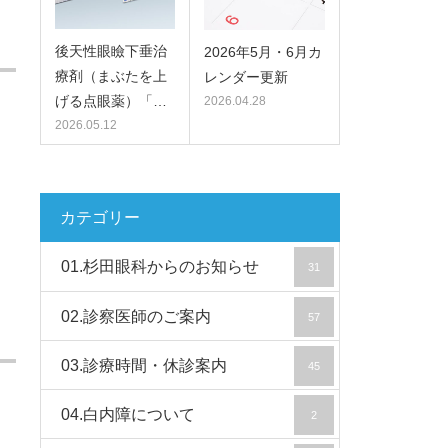
後天性眼瞼下垂治
2026年5月・6月カ
療剤（まぶたを上
レンダー更新
げる点眼薬）「…
2026.04.28
2026.05.12
カテゴリー
01.杉田眼科からのお知らせ
31
02.診察医師のご案内
57
03.診療時間・休診案内
45
04.白内障について
2