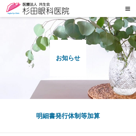
医院案内
診療のご案内
お知らせ
ぶどう膜炎専門外来
白内障について
眼の病気
よくあるご質問
明細書発行体制等加算
お知らせ